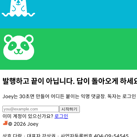
발행하고 끝이 아닙니다. 답이 돌아오게 하세요
Joey는 30초면 만들어 어디든 붙이는 익명 댓글창. 독자는 로그인
시작하기
이미 계정이 있으신가요?
로그인
© 2026 Joey
상호
다락
·
대표자
강상권
·
사업자등록번호
404-09-54545