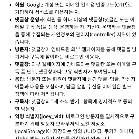
회원
:
Google 계정 또는 이메일 일회용 인증코드(OTP)로
가입하여 서비스를 이용하는 자.
댓글창 운영자
:
회원 중 하나 이상의 댓글창(댓글칸 또는 이
메일 구독 폼)을 생성·운영하는 자. 자신이 운영하는 댓글창
을 통해 수집되는 개인정보의 관리자(controller) 지위에 있
습니다.
방문자
:
댓글창이 임베드된 외부 웹페이지를 통해 댓글을 남
기거나 구독에 참여하는 비로그인 이용자.
댓글창
:
외부 웹페이지에 임베드되는 댓글칸 또는 이메일 구
독 폼 단위. 댓글창마다 고유 식별자가 부여됩니다.
응답
:
방문자 또는 회원이 댓글창에 남긴 댓글·답글. 작성자
이름과 내용을 포함하며, 답글 알림 수신용 이메일은 별도
정책에 따라 처리됩니다.
구독자
:
댓글창의 "새 소식 받기" 항목에 명시적으로 동의
한 방문자.
익명 식별자(joey_vid)
:
비로그인 방문자를 일시적으로 구
분하기 위해 방문자 브라우저의 로컬 저장소
(localStorage)에 저장되는 임의 UUID 값. 쿠키가 아니며,
서버에 별도 사용자 정보를 결합하지 않습니다.