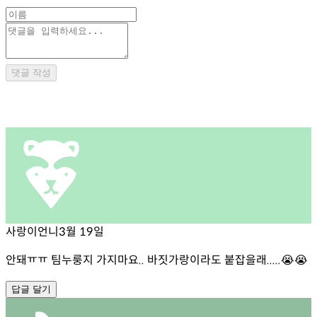
댓글 작성
사랑이언니
3월 19일
안돼ㅠㅠ 팀누룽지 가지마요.. 바짓가랑이라도 붙잡을래.....😭😭
답글 달기